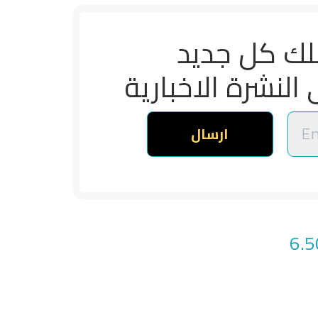
لك كل جديد
 النشرة الاخبارية
السعر
الحالي
هو:
ر.س 6.500.