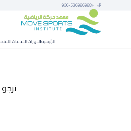
+966-536986988
الرئيسية
الدورات
الخدمات
الاعتم
نرجو 